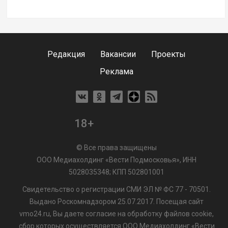
Редакция
Вакансии
Проекты
Реклама
18+
© Все права защищены
ООО Медиахолдинг «Вести Подмосковья», ИНН
5028035348; КПП 502801001
Свидетельство о регистрации СМИ ЭЛ № ФС 77 - 70501.
Выдано Роскомнадзором 25.07.2017. Посещая сайт
vmo24.ru, Вы даете согласие на обработку файлов cookie,
сбор которых осуществляется ООО Медиахолдинг «Вести