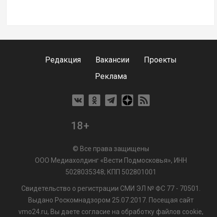
Редакция
Вакансии
Проекты
Реклама
18+
© Все права защищены
ООО Медиахолдинг «Вести Подмосковья», ИНН
5028035348; КПП 502801001
Свидетельство о регистрации СМИ ЭЛ № ФС 77 - 70501.
Выдано Роскомнадзором 25.07.2017. Посещая сайт
vmo24.ru, Вы даете согласие на обработку файлов cookie,