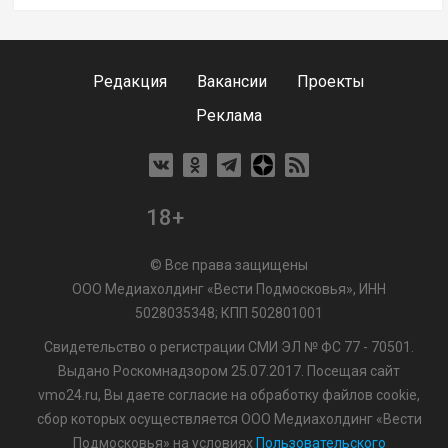
Редакция
Вакансии
Проекты
Реклама
18+
© Все права защищены
ООО Медиахолдинг «Вести Подмосковья», ИНН
5028035348; КПП 502801001
Свидетельство о регистрации СМИ ЭЛ № ФС 77 - 70501.
Выдано Роскомнадзором 25.07.2017. Посещая сайт
vmo24.ru, Вы даете согласие на обработку файлов cookie,
сбор которых осуществляется ООО Медиахолдинг «Вести
Подмосковья» на условиях
Пользовательского