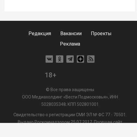
Редакция
Вакансии
Проекты
Реклама
18+
© Все права защищены
ООО Медиахолдинг «Вести Подмосковья», ИНН
5028035348; КПП 502801001
Свидетельство о регистрации СМИ ЭЛ № ФС 77 - 70501.
Выдано Роскомнадзором 25.07.2017. Посещая сайт
vmo24.ru, Вы даете согласие на обработку файлов cookie,
сбор которых осуществляется ООО Медиахолдинг «Вести