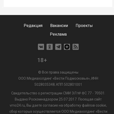
Редакция
Вакансии
Проекты
Реклама
18+
© Все права защищены
ООО Медиахолдинг «Вести Подмосковья», ИНН
5028035348; КПП 502801001
Свидетельство о регистрации СМИ ЭЛ № ФС 77 - 70501.
Выдано Роскомнадзором 25.07.2017. Посещая сайт
vmo24.ru, Вы даете согласие на обработку файлов cookie,
сбор которых осуществляется ООО Медиахолдинг «Вести