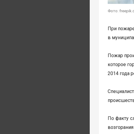
Фото: freepik
При пожаре
в муниципа
Пожар прои
которое го
2014 года 
Специалист
происшеств
По факту с
возгорани