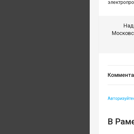
электропро
Над
Московск
Коммента
Авторизуйте
В Рам