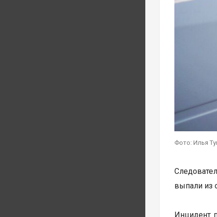
Фото: Илья Т
Следовател
выпали из 
Инцидент п