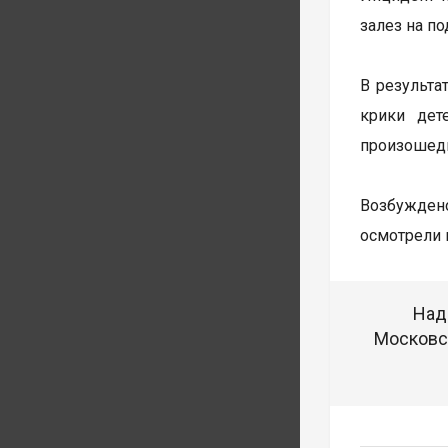
залез на п
В результа
крики дет
произошедш
Возбуждено
осмотрели 
Над
Московск