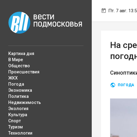
Пт. 7 авг. 13:
На ср
Картина дня
погод
В Мире
Общество
Происшествия
Синоптики
ЖКХ
Погода
ПОГОДА
Экономика
Политика
Недвижимость
Экология
Культура
Спорт
Туризм
Технологии