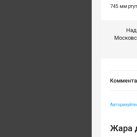
745 мм ртут
Над
Московск
Коммента
Авторизуйте
Жара 