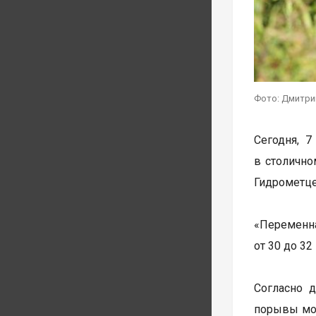
Фото: Дмитри
Сегодня, 7
в столично
Гидрометце
«Переменна
от 30 до 32
Согласно 
порывы мог