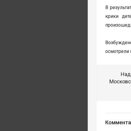
В результа
крики дет
произошедш
Возбуждено
осмотрели 
Над
Московск
Коммента