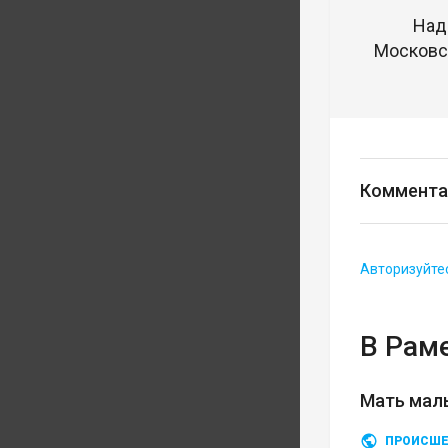
Над
Московск
Коммента
Авторизуйте
В Рам
Мать мал
ПРОИСШЕ