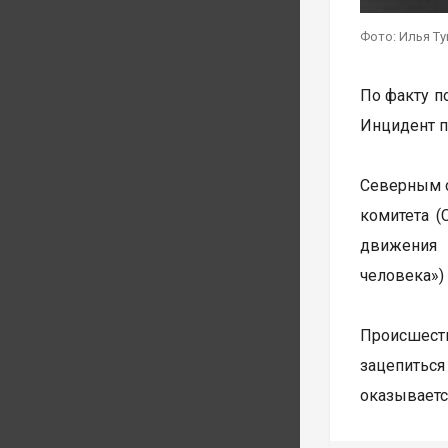
Фото: Илья Т
По факту п
Инцидент п
Северным с
комитета (
движения 
человека»)
Происшест
зацепиться
оказываетс