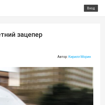
Вход
етний зацепер
Автор:
Кирилл Морин