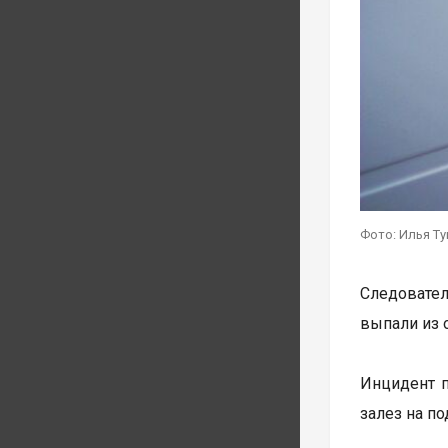
Фото: Илья Т
Следовател
выпали из 
Инцидент п
залез на п