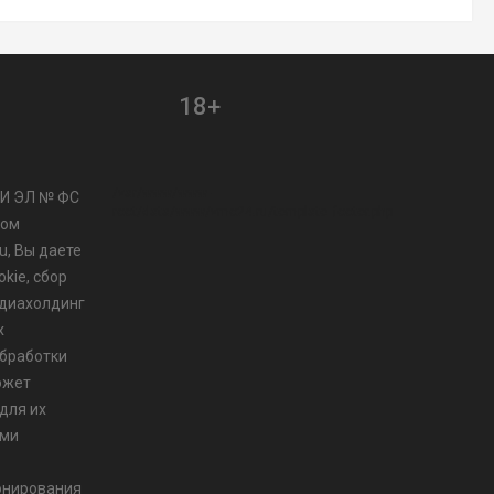
18+
/var/www/www-
МИ ЭЛ № ФС
root/data/www/vmo24.ru/template_footer.php
ром
u, Вы даете
kie, сбор
диахолдинг
х
бработки
ожет
для их
ами
онирования