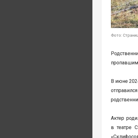
Фото: Страни
Родственн
пропавшим 
В июне 202
отправился
родственни
Актер роди
в театре С
«Склифосо