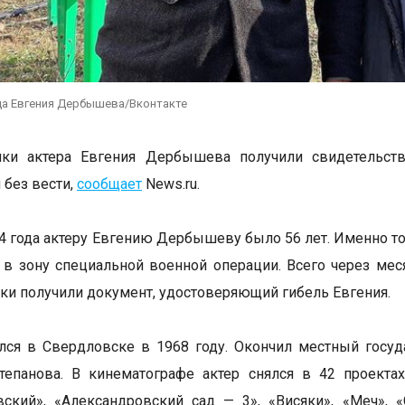
ца Евгения Дербышева/Вконтакте
ики актера Евгения Дербышева получили свидетельств
без вести,
сообщает
News.ru.
4 года актеру Евгению Дербышеву было 56 лет. Именно то
 в зону специальной военной операции. Всего через меся
ки получили документ, удостоверяющий гибель Евгения.
лся в Свердловске в 1968 году. Окончил местный госуд
тепанова. В кинематографе актер снялся в 42 проектах
вский», «Александровский сад — 3», «Висяки», «Меч»,