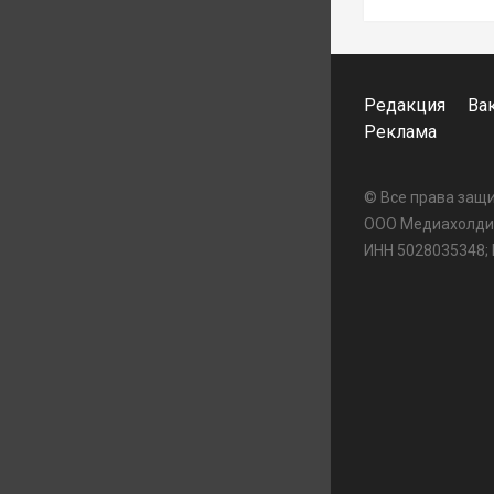
Редакция
Ва
Реклама
© Все права за
ООО Медиахолдин
ИНН 5028035348;