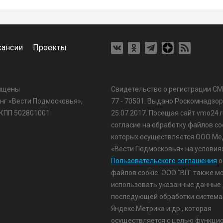
кансии
Проекты
щищены
Свидетельство о регистрации С
г «Вести Подмосковья»,
77 - 70501. Выдано Роскомнадзо
 КПП 502801001
25.07.2017. Посещая сайт vmo24.r
согласие на обработку файлов coo
которых осуществляется ООО Ме
«Вести Подмосковья» на условия
Пользовательского соглашения
о
файлов cookie. ООО "ВП" также м
использовать указанные данные 
последующей обработки систем
Яндекс.Метрика и др., которая
осуществляется с целью функци