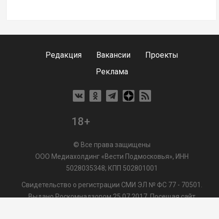
Редакция
Вакансии
Проекты
Реклама
18+
© Все права защищены
ООО Медиахолдинг «Вести Подмосковья», ИНН
5028035348; КПП 502801001
Свидетельство о регистрации СМИ ЭЛ № ФС 77 - 70501.
Выдано Роскомнадзором 25.07.2017. Посещая сайт
vmo24.ru, Вы даете согласие на обработку файлов cookie,