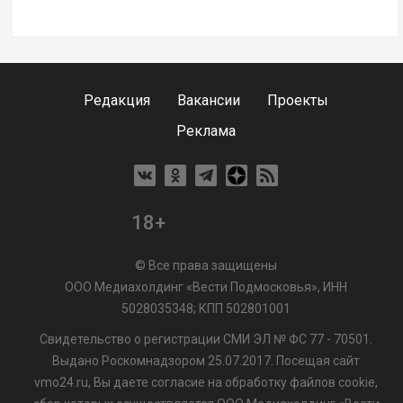
Редакция
Вакансии
Проекты
Реклама
18+
© Все права защищены
ООО Медиахолдинг «Вести Подмосковья», ИНН
5028035348; КПП 502801001
Свидетельство о регистрации СМИ ЭЛ № ФС 77 - 70501.
Выдано Роскомнадзором 25.07.2017. Посещая сайт
vmo24.ru, Вы даете согласие на обработку файлов cookie,