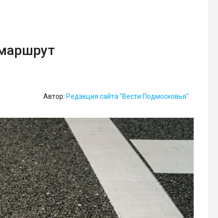
омаршрут
Автор:
Редакция сайта "Вести Подмосковья"