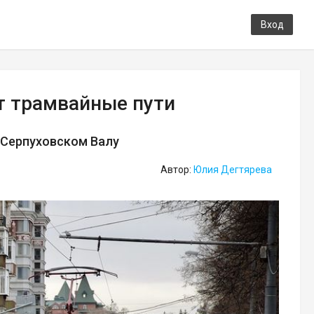
Вход
т трамвайные пути
 Серпуховском Валу
Автор:
Юлия Дегтярева