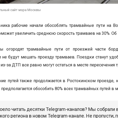
льный сайт мэра Москвы
ника рабочие начали обособлять трамвайные пути на В
поможет увеличить среднюю скорость трамваев на 30%. Об
ты огородят трамвайные пути от проезжей части бор
 не будут мешать проезду трамваев. Поездки станут удо
из-за ДТП все равно могут остаться в месте пересечения 
ие путей также продолжается в Ростокинском проезде, 
у предполагается обособить 80% всех трамвайных путей в м
оело читать десятки Telegram-каналов? Мы собрали
ого региона в новом Telegram-канале. Не пропусти,