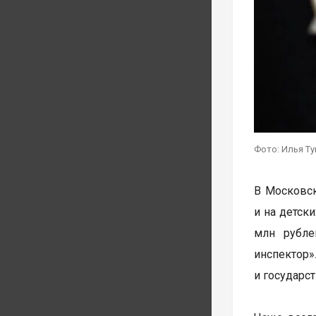
Фото: Илья Т
В Московск
и на детск
млн рубле
инспектор
и государс