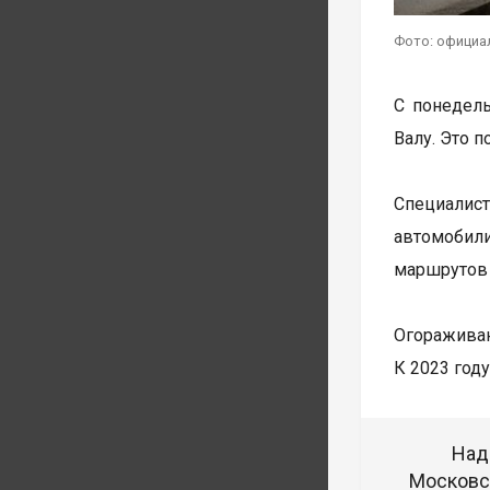
Фото: официа
С понедель
Валу. Это 
Специалис
автомобили
маршрутов 
Огораживан
К 2023 год
Над
Московск