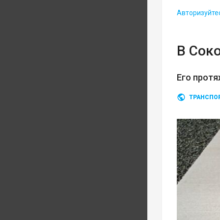
Авторизуйте
В Сок
Его протя
ТРАНСПО