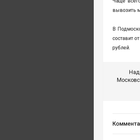
Чаще всег
вывозить м
В Подмоск
составит от
рублей.
Над
Московск
Коммента