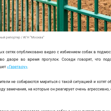
ный репортер / АГН "Москва"
ых сетях опубликовано видео с избиением собак в подм
о дворе во время прогулок. Соседи говорят, что подо
ишет
«Газета.ру»
.
тели не собираются мириться с такой ситуацией и хотят о
ду замечания, на которые он реагирует очень агрессивно, от