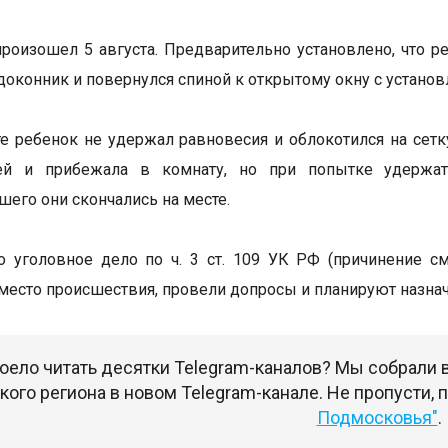
роизошел 5 августа. Предварительно установлено, что р
одоконник и повернулся спиной к открытому окну с установ
те ребенок не удержал равновесия и облокотился на сет
ей и прибежала в комнату, но при попытке удержат
его они скончались на месте.
 уголовное дело по ч. 3 ст. 109 УК РФ (причинение с
место происшествия, провели допросы и планируют назна
оело читать десятки Telegram-каналов? Мы собрали
ого региона в новом Telegram-канале. Не пропусти,
Подмосковья"
.