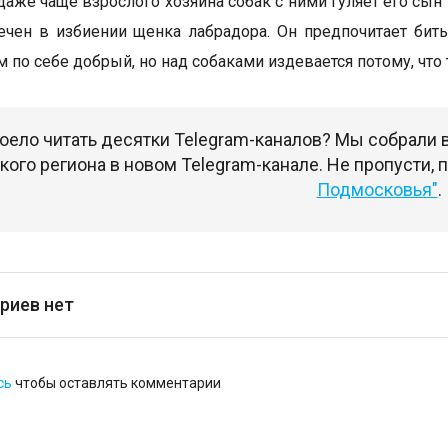
 даже чаще взрослого хозяина собак с ними гуляет его сы
ечен в избиении щенка лабрадора. Он предпочитает бить
 по себе добрый, но над собаками издевается потому, что та
оело читать десятки Telegram-каналов? Мы собрали
ого региона в новом Telegram-канале. Не пропусти,
Подмосковья"
.
риев нет
сь
чтобы оставлять комментарии