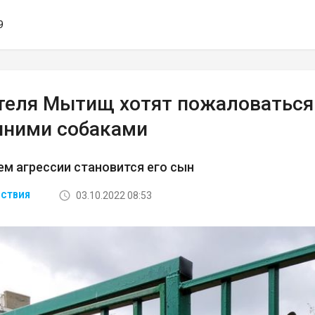
9
теля Мытищ хотят пожаловаться 
ними собаками
м агрессии становится его сын
03.10.2022 08:53
СТВИЯ