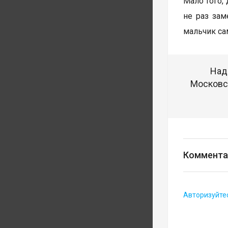
Мало того,
не раз зам
мальчик сам
Над
Московск
Коммента
Авторизуйте