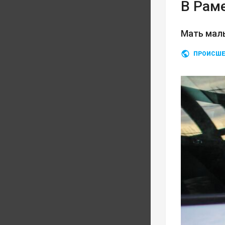
В Рам
Мать мал
ПРОИСШЕ