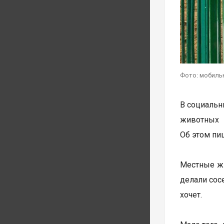
Фото: мобиль
В социальн
животных в
Об этом п
Местные жи
делали сосе
хочет.