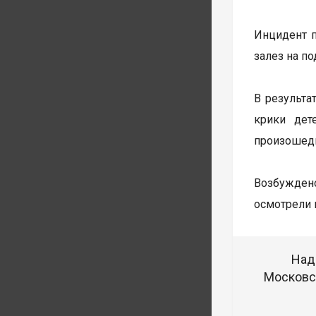
Инцидент п
залез на п
В результа
крики дет
произошедш
Возбуждено
осмотрели 
Над
Московск