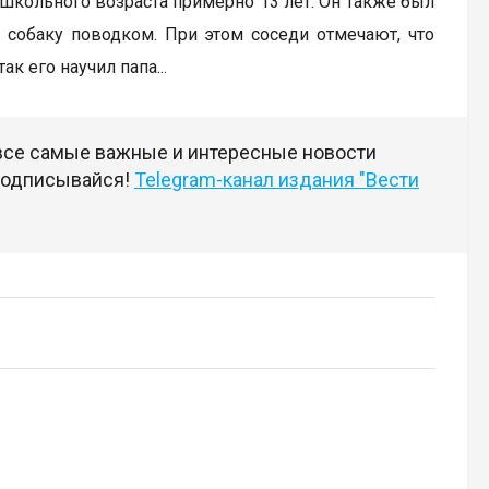
н школьного возраста примерно 13 лет. Он также был
 собаку поводком. При этом соседи отмечают, что
к его научил папа...
 все самые важные и интересные новости
 подписывайся!
Telegram-канал издания "Вести