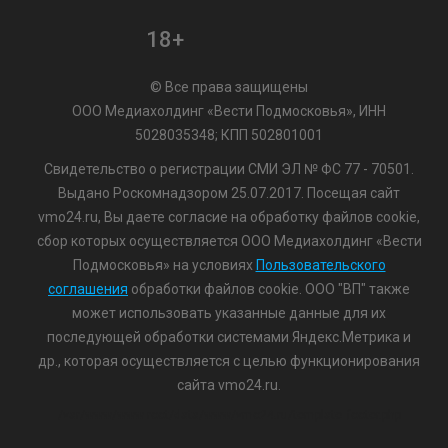
18+
© Все права защищены
ООО Медиахолдинг «Вести Подмосковья», ИНН
5028035348; КПП 502801001
Свидетельство о регистрации СМИ ЭЛ № ФС 77 - 70501.
Выдано Роскомнадзором 25.07.2017. Посещая сайт
vmo24.ru, Вы даете согласие на обработку файлов cookie,
сбор которых осуществляется ООО Медиахолдинг «Вести
Подмосковья» на условиях
Пользовательского
соглашения
обработки файлов cookie. ООО "ВП" также
может использовать указанные данные для их
последующей обработки системами Яндекс.Метрика и
др., которая осуществляется с целью функционирования
сайта vmo24.ru.
/var/www/www-root/data/www/vmo24.ru/template_footer.php