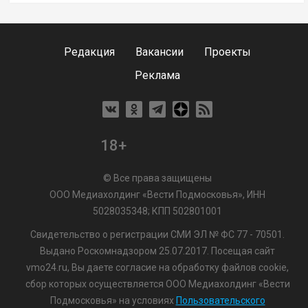
Редакция
Вакансии
Проекты
Реклама
18+
© Все права защищены
ООО Медиахолдинг «Вести Подмосковья», ИНН
5028035348; КПП 502801001
Свидетельство о регистрации СМИ ЭЛ № ФС 77 - 70501.
Выдано Роскомнадзором 25.07.2017. Посещая сайт
vmo24.ru, Вы даете согласие на обработку файлов cookie,
сбор которых осуществляется ООО Медиахолдинг «Вести
Подмосковья» на условиях
Пользовательского