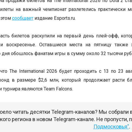
а продажи билетов на The International 2026 по Dota 2 ст
илеты на важный чемпионат разлетелись практически м
 этом
сообщает
издание Esports.ru.
сть билетов раскупили на первый день плей-офф, кото
 и воскресенье. Оставшиеся места на пятницу также 
 дня обошлось фанатам игры в сумму около 32 тысячи руб
что The International 2026 будет проходить с 13 по 23 а
фонд в размере $2,6 млн, который продолжает расти б
 турнира являются Team Falcons.
оело читать десятки Telegram-каналов? Мы собрали
ого региона в новом Telegram-канале. Не пропусти,
Подмосковья"
.