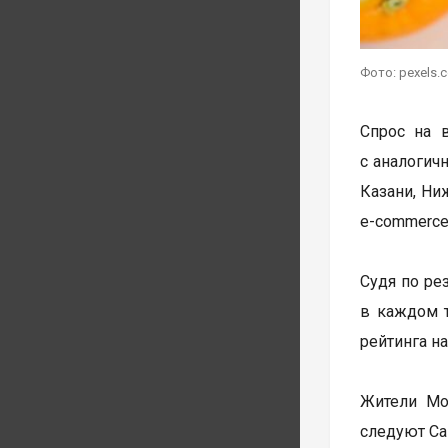
Фото: pexels.
Спрос на 
с аналогич
Казани, Ни
е-commerce
Судя по ре
в каждом т
рейтинга н
Жители Мо
следуют Сан