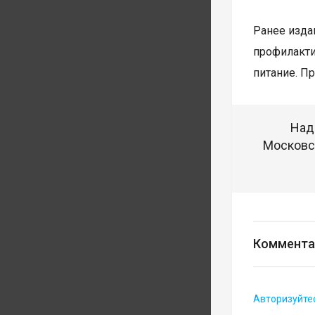
Ранее изда
профилакт
питание. П
Над
Московск
Коммента
Авторизуйте