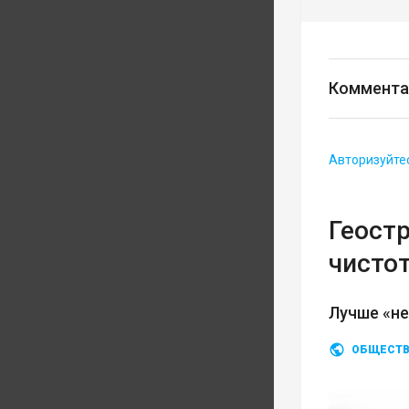
Коммента
Авторизуйте
Геост
чисто
Лучше «не
ОБЩЕСТ