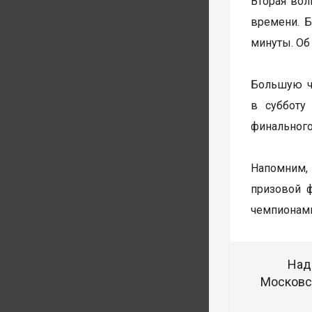
Вторая волн
времени. Б
минуты. Об
Большую ча
в субботу
финального
Напомним, 
призовой 
чемпионами
Над
Московск