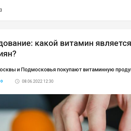
43
дование: какой витамин являет
иян?
осквы и Подмосковья покупают витаминную проду
08.06.2022 12:30
ВО