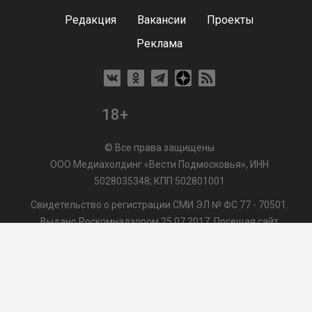
Редакция
Вакансии
Проекты
Реклама
18+
© Все права защищены
ООО Медиахолдинг «Вести Подмосковья», ИНН
5028035348; КПП 502801001
Свидетельство о регистрации СМИ ЭЛ № ФС 77 - 70501.
Выдано Роскомнадзором 25.07.2017. Посещая сайт
vmo24.ru, Вы даете согласие на обработку файлов cookie,
сбор которых осуществляется ООО Медиахолдинг «Вести
Подмосковья» на условиях
Пользовательского
соглашения
обработки файлов cookie. ООО "ВП" также
может использовать указанные данные для их