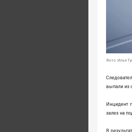
Фото: Илья Т
Следовател
выпали из 
Инцидент п
залез на п
В результа