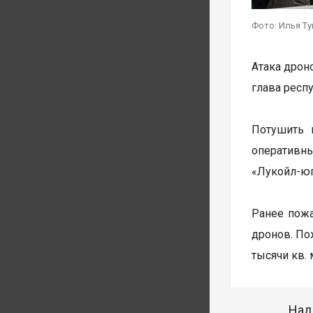
Фото: Илья Т
Атака дрон
глава респ
Потушить 
оперативны
«Лукойл-юг
Ранее пож
дронов. По
тысячи кв. 
Над