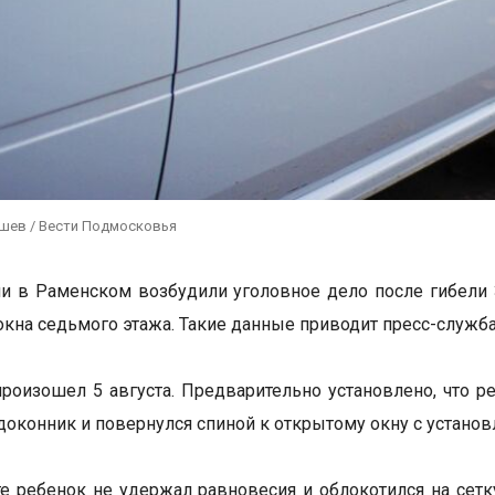
ушев / Вести Подмосковья
и в Раменском возбудили уголовное дело после гибели 
окна седьмого этажа. Такие данные приводит пресс-служба
роизошел 5 августа. Предварительно установлено, что р
одоконник и повернулся спиной к открытому окну с установ
те ребенок не удержал равновесия и облокотился на сет