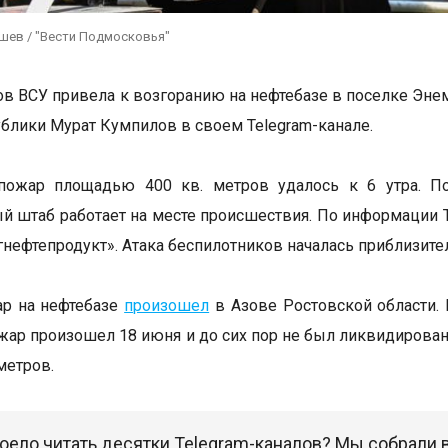
ушев / "Вести Подмосковья"
ов ВСУ привела к возгоранию на нефтебазе в поселке Эне
ублики Мурат Кумпилов в своем Telegram-канале.
пожар площадью 400 кв. метров удалось к 6 утра. Пос
й штаб работает на месте происшествия. По информации T
нефтепродукт». Атака беспилотников началась приблизитель
ар на нефтебазе
произошел
в Азове Ростовской области. 
жар произошел 18 июня и до сих пор не был ликвидирован
метров.
оело читать десятки Telegram-каналов? Мы собрали