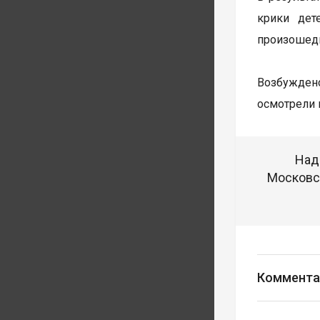
крики дет
произошедш
Возбуждено
осмотрели 
Над
Московск
Коммента