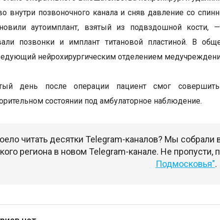
во внутри позвоночного канала и сняв давление со спин
ановили аутоимплант, взятый из подвздошной кости, —
вали позвонки и имплант титановой пластиной. В общ
ведующий нейрохирургическим отделением медучреждени
ртый день после операции пациент смог совершит
орительном состоянии под амбулаторное наблюдение.
оело читать десятки Telegram-каналов? Мы собрали
ого региона в новом Telegram-канале. Не пропусти,
Подмосковья"
.