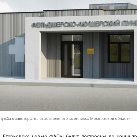
служба министерства строительного комплекса Московской области
и Егорьевске новые ФАПы будут построены до конца те