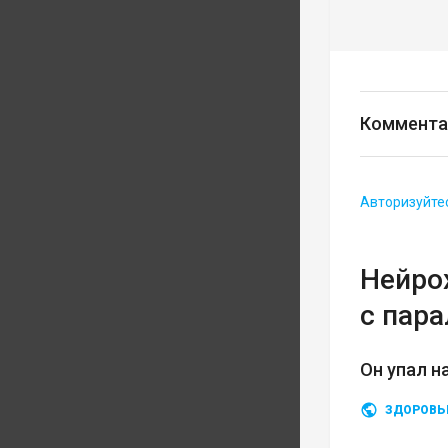
Коммента
Авторизуйте
Нейро
с пар
Он упал н
ЗДОРОВЬ