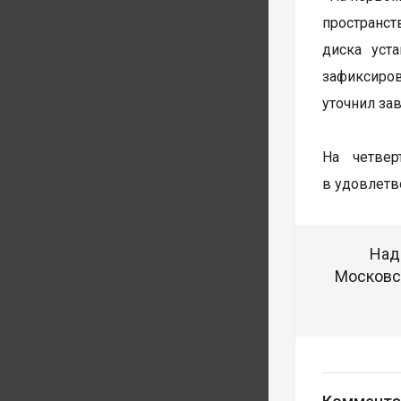
пространст
диска уст
зафиксиро
уточнил за
На четве
в удовлетв
Над
Московск