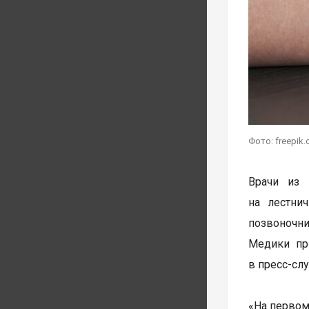
Фото: freepik
Врачи из 
на лестни
позвоночни
Медики пр
в пресс-сл
«На первом