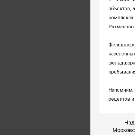
объектов, 
комплекса
Рахманово
Фельдшерс
населенных
фельдшера
пребывания
Напомним,
рецептов и
Над
Московск