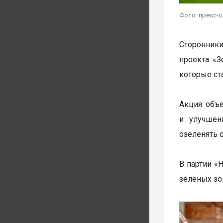
Фото: пресс-
Сторонник
проекта «З
которые ст
Акция объе
и улучшен
озеленять 
В партии «
зелёных зо