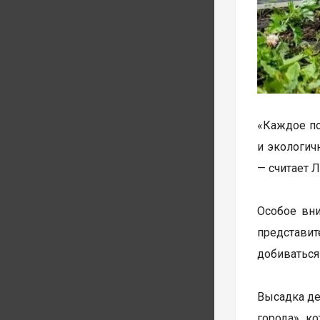
«Каждое по
и экологич
— считает 
Особое вн
представи
добиваться
Высадка де
города», к