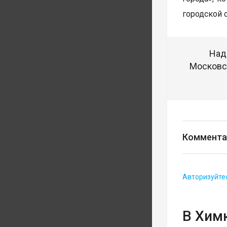
городской 
Над
Московск
Коммента
Авторизуйте
В Хим