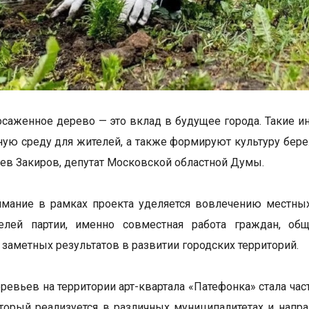
саженное дерево — это вклад в будущее города. Такие 
ную среду для жителей, а также формируют культуру бер
Лев Закиров, депутат Московской областной Думы.
имание в рамках проекта уделяется вовлечению местны
телей партии, именно совместная работа граждан, об
 заметных результатов в развитии городских территорий.
ревьев на территории арт-квартала «Патефонка» стала ча
оторый реализуется в различных муниципалитетах и напр