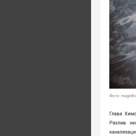
Фото: magnifi
Глава Химо
Разлив не
канализаци