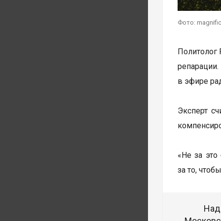
Фото: magnifi
Политолог 
репарации.
в эфире рад
Эксперт сч
компенсиро
«Не за это
за то, что
Над
Московск