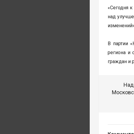
«Сегодня к
над улучше
изменений»
В партии «
региона и 
граждан и 
Над
Московск