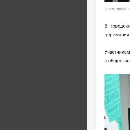
Фото: пресс-
В городск
церемонии 
Участника
к обществе