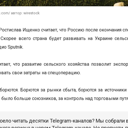
c.com/ автор: wirestock
Ростислав Ищенко считает, что Россию после окончания с
 Скорее всего страна будет развивать на Украине сел
ио Sputnik.
итает, что развитие сельского хозяйства позволит эксп
вать свои затраты на спецоперацию.
 борются. Борются за рынки сбыта, борются за источник
бы было больше союзников, за контроль над торговыми путя
оело читать десятки Telegram-каналов? Мы собрали
ого региона в новом Telegram-канале. Не пропусти,