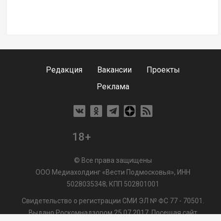
Редакция
Вакансии
Проекты
Реклама
18+
© Все права защищены
ООО Медиахолдинг «Вести Подмосковья», ИНН
5028035348; КПП 502801001
Свидетельство о регистрации СМИ ЭЛ № ФС 77 - 70501.
Выдано Роскомнадзором 25.07.2017. Посещая сайт