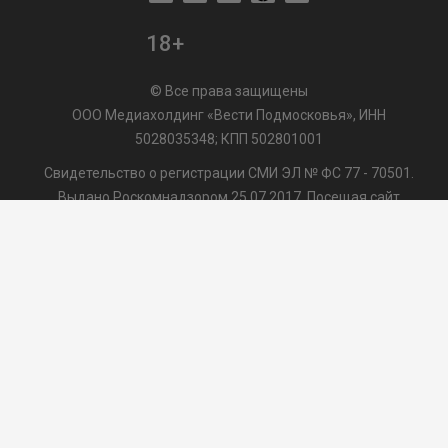
18+
© Все права защищены
ООО Медиахолдинг «Вести Подмосковья», ИНН
5028035348; КПП 502801001
Свидетельство о регистрации СМИ ЭЛ № ФС 77 - 70501.
Выдано Роскомнадзором 25.07.2017. Посещая сайт
vmo24.ru, Вы даете согласие на обработку файлов cookie,
сбор которых осуществляется ООО Медиахолдинг «Вести
Подмосковья» на условиях
Пользовательского
соглашения
обработки файлов cookie. ООО "ВП" также
может использовать указанные данные для их
последующей обработки системами Яндекс.Метрика и
др., которая осуществляется с целью функционирования
сайта vmo24.ru.
/var/www/www-root/data/www/vmo24.ru/template_footer.php