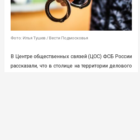
Фото: Илья Тушев / Вести Подмосковья
В Центре общественных связей (ЦОС) ФСБ России
рассказали, что в столице на территории делового
центра «Москва сити» была пресечена работа
девяти координируемых из-за границы каналов
вывода средств за рубеж с использованием
криптовалюты. В результате задержано более 20
человек, которые работали
в незарегистрированных пунктах обмена
криптовалюты, передает ТАСС.