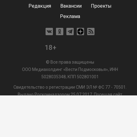
Редакция
Вакансии
Проекты
Реклама
18+
© Все права защищены
ООО Медиахолдинг «Вести Подмосковья», ИНН
5028035348; КПП 502801001
Свидетельство о регистрации СМИ ЭЛ № ФС 77 - 70501.
Выдано Роскомнадзором 25.07.2017. Посещая сайт
vmo24.ru, Вы даете согласие на обработку файлов cookie,
сбор которых осуществляется ООО Медиахолдинг «Вести
Подмосковья» на условиях
Пользовательского
соглашения
обработки файлов cookie. ООО "ВП" также
может использовать указанные данные для их