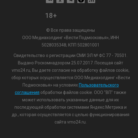
18+
© Все права защищены
ООО Медиахолдинг «Вести Подмосковья», ИНН
5028035348; КПП 502801001
Свидетельство о регистрации СМИ ЭЛ № ФС 77 - 70501.
Выдано Роскомнадзором 25.07.2017. Посещая сайт
vmo24.ru, Вы даете согласие на обработку файлов cookie,
сбор которых осуществляется ООО Медиахолдинг «Вести
Подмосковья» на условиях
Пользовательского
соглашения
обработки файлов cookie. ООО "ВП" также
может использовать указанные данные для их
последующей обработки системами Яндекс.Метрика и
др., которая осуществляется с целью функционирования
сайта vmo24.ru.
/var/www/www-root/data/www/vmo24.ru/template_footer.php