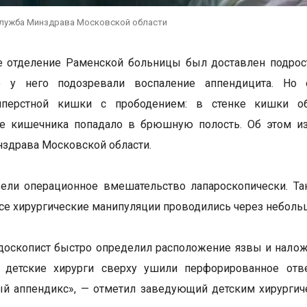
служба Минздрава Московской области
 отделение Раменской больницы был доставлен подрост
о у него подозревали воспаление аппендицита. Но
иперстной кишки с прободением: в стенке кишки об
е кишечника попадало в брюшную полость. Об этом из
здрава Московской области.
ели операционное вмешательство лапароскопически. Та
се хирургические манипуляции проводились через неболь
доскопист быстро определил расположение язвы и нало
а детские хирурги сверху ушили перфорированное отв
ый аппендикс», — отметил заведующий детским хирурги