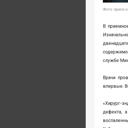
Фото: пресс-
В приемное
Изначальн
двенадцат
содержимо
службе Мин
Врачи пров
впервые. В
«Хирург-эн
дефекта, 
воспаленн