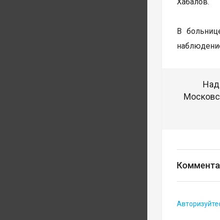
Хабалов.
В больниц
наблюдени
Над
Московск
Коммента
Авторизуйте