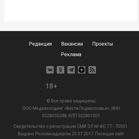
Редакция
Вакансии
Проекты
Реклама
18+
© Все права защищены
ООО Медиахолдинг «Вести Подмосковья», ИНН
5028035348; КПП 502801001
Свидетельство о регистрации СМИ ЭЛ № ФС 77 - 70501.
Выдано Роскомнадзором 25.07.2017. Посещая сайт