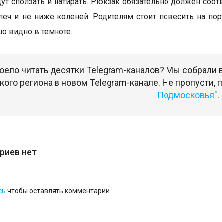
дут сползать и натирать. Рюкзак обязательно должен соот
еч и не ниже коленей. Родителям стоит повесить на п
о видно в темноте.
оело читать десятки Telegram-каналов? Мы собрали
ого региона в новом Telegram-канале. Не пропусти,
Подмосковья"
.
риев нет
сь
чтобы оставлять комментарии