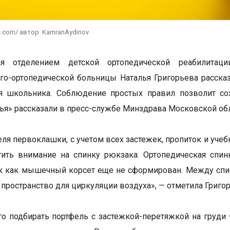
c.com/ автор: KamranAydinov
я отделением детской ортопедической реабилитаци
го-ортопедической больницы Наталья Григорьева рассказ
я школьника. Соблюдение простых правил позволит сох
я» рассказали в пресс-службе Минздрава Московской обл
еля первоклашки, с учетом всех застежек, пропиток и уче
тить внимание на спинку рюкзака. Ортопедическая спи
ак как мышечный корсет еще не сформирован. Между спи
пространство для циркуляции воздуха», — отметила Григор
о подбирать портфель с застежкой-перетяжкой на груди –