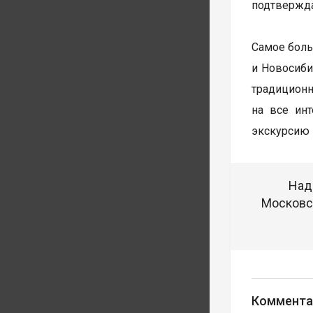
подтвержда
Самое боль
и Новосиби
традиционн
на все ин
экскурсию 
Над
Московск
Коммента