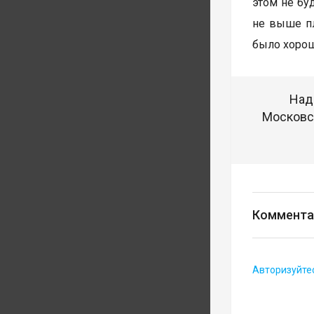
этом не бу
не выше пл
было хорош
Над
Московск
Коммента
Авторизуйте