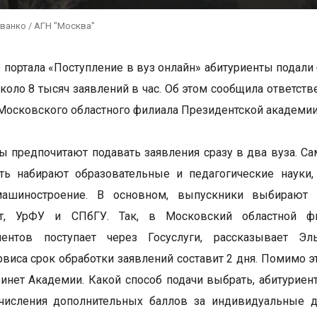
ванко / АГН "Москва"
портала «Поступление в вуз онлайн» абитуриенты подали б
около 8 тысяч заявлений в час. Об этом сообщила ответс
Московского областного филиала Президентской академи
ы предпочитают подавать заявления сразу в два вуза. С
ть набирают образовательные и педагогические науки,
ашиностроение. В основном, выпускники выбирают 
ет, УрФУ и СПбГУ. Так, в Московский областной ф
иентов поступает через Госуслуги, рассказывает 
рвиса срок обработки заявлений составит 2 дня. Помимо 
инет Академии. Какой способ подачи выбрать, абитуриент
ачисления дополнительных баллов за индивидуальные 