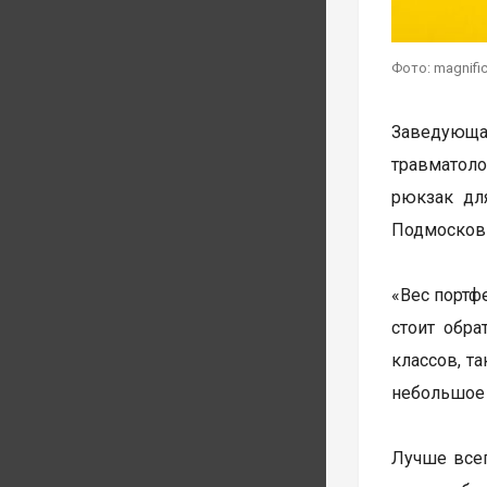
Фото: magnifi
Заведующа
травматоло
рюкзак дл
Подмосковь
«Вес портф
стоит обра
классов, т
небольшое 
Лучше всег