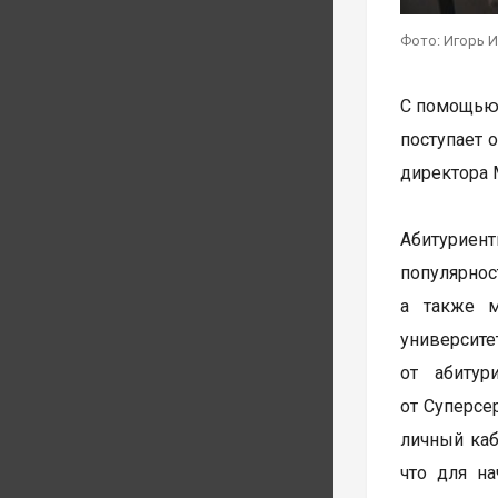
Фото: Игорь И
С помощью 
поступает 
директора 
Абитуриент
популярнос
а также м
университ
от абитур
от Суперсе
личный каб
что для н