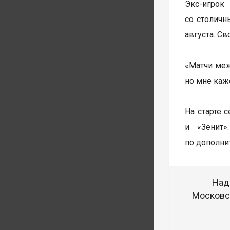
Экс-игрок
со столичн
августа. С
«Матчи меж
но мне каже
На старте 
и «Зенит»
по дополни
Над
Московск