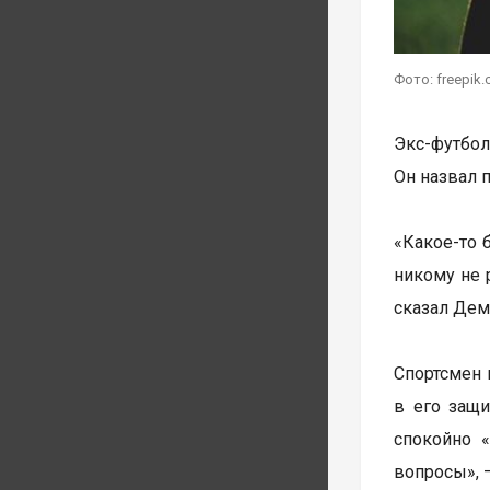
Фото: freepik
Экс-футбол
Он назвал 
«Какое-то 
никому не р
сказал Деме
Спортсмен 
в его защи
спокойно «
вопросы», 