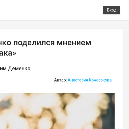
Вход
нко поделился мнением
ака»
ксим Деменко
Автор:
Анастасия Кочесокова