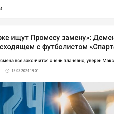
34
уже ищут Промесу замену»: Деме
исходящем с футболистом «Спарт
смена все закончится очень плачевно, уверен Ма
18.03.2024 19:01