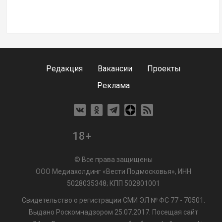
Редакция
Вакансии
Проекты
Реклама
18+
© Все права защищены
ООО Медиахолдинг «Вести Подмосковья», ИНН
5028035348; КПП 502801001
Свидетельство о регистрации СМИ ЭЛ № ФС 77 - 70501.
Выдано Роскомнадзором 25.07.2017. Посещая сайт