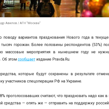
ндр Авилов / АГН "Москва"
о поводу вариантов празднования Нового года в текуще
тысяч горожан. Более половины респондентов (53%) по
 но массовые мероприятия в нынешнем году не нужн
. Об этом
сообщает
издание Pravda.Ru.
редства, которые будут сохранены в результате отмен
ку участников спецоперации РФ на Украине.
28% проголосовавших считают, что праздновать надо как 
й средства — опять же — отправить на поддержку российс