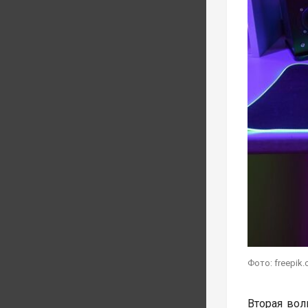
Фото: freepik
Вторая волн