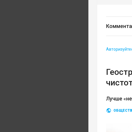
Коммента
Авторизуйте
Геост
чисто
Лучше «не
ОБЩЕСТ