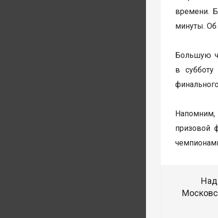
времени. Б
минуты. Об
Большую ча
в субботу
финального
Напомним, 
призовой 
чемпионами
Над
Московск