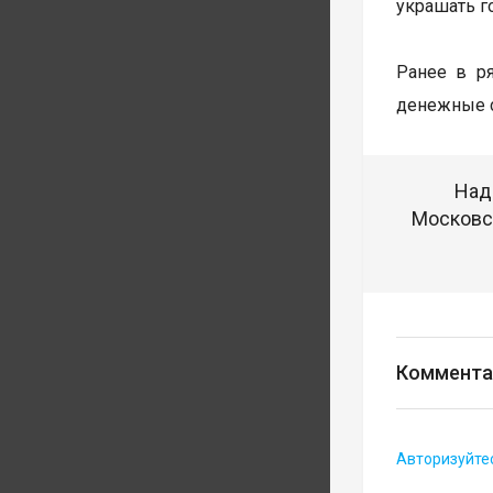
украшать г
Ранее в р
денежные с
Над
Московск
Коммента
Авторизуйте