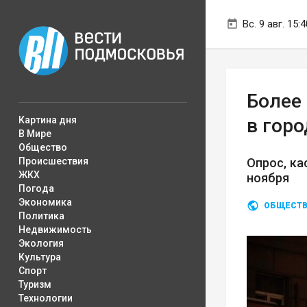
Вс. 9 авг. 15:4
Более
Картина дня
в горо
В Мире
Общество
Происшествия
Опрос, ка
ЖКХ
ноября
Погода
Экономика
ОБЩЕСТ
Политика
Недвижимость
Экология
Культура
Спорт
Туризм
Технологии