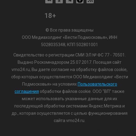
18+
© Все права защищены
ООО Медиахолдинг «Вести Подмосковья», ИНН
5028035348; КПП 502801001
Свидетельство о регистрации СМИ ЭЛ № ФС 77 - 70501.
Выдано Роскомнадзором 25.07.2017. Посещая сайт
vmo24.ru, Вы даете согласие на обработку файлов cookie,
сбор которых осуществляется ООО Медиахолдинг «Вести
Подмосковья» на условиях
Пользовательского
соглашения
обработки файлов cookie. ООО "ВП" также
может использовать указанные данные для их
последующей обработки системами Яндекс.Метрика и
др., которая осуществляется с целью функционирования
сайта vmo24.ru.
/var/www/www-root/data/www/vmo24.ru/template_footer.php