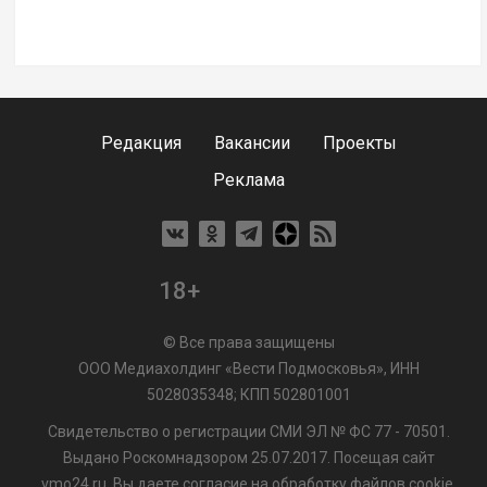
Редакция
Вакансии
Проекты
Реклама
18+
© Все права защищены
ООО Медиахолдинг «Вести Подмосковья», ИНН
5028035348; КПП 502801001
Свидетельство о регистрации СМИ ЭЛ № ФС 77 - 70501.
Выдано Роскомнадзором 25.07.2017. Посещая сайт
vmo24.ru, Вы даете согласие на обработку файлов cookie,