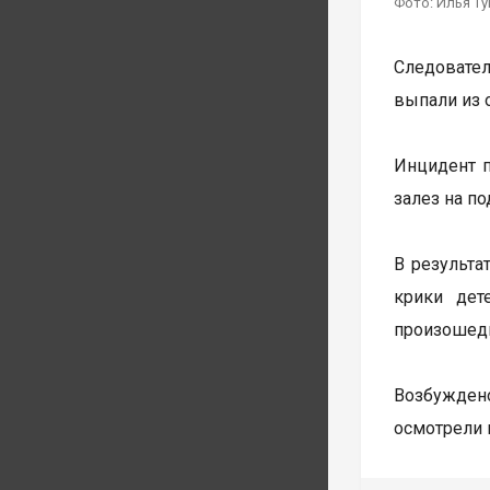
Фото: Илья Т
Следовател
выпали из 
Инцидент п
залез на п
В результа
крики дет
произошедш
Возбуждено
осмотрели 