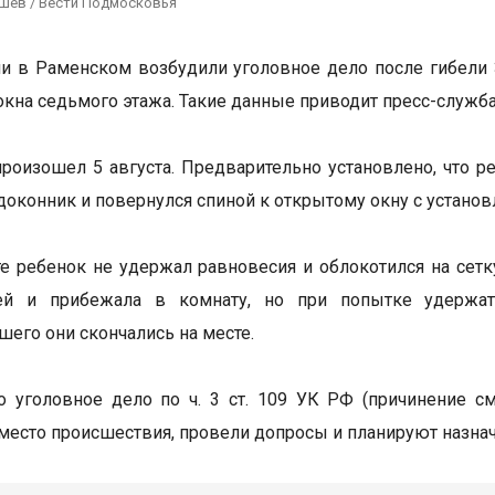
ушев / Вести Подмосковья
и в Раменском возбудили уголовное дело после гибели 
окна седьмого этажа. Такие данные приводит пресс-служба
роизошел 5 августа. Предварительно установлено, что р
одоконник и повернулся спиной к открытому окну с установ
те ребенок не удержал равновесия и облокотился на сет
ей и прибежала в комнату, но при попытке удержат
его они скончались на месте.
 уголовное дело по ч. 3 ст. 109 УК РФ (причинение с
место происшествия, провели допросы и планируют назна