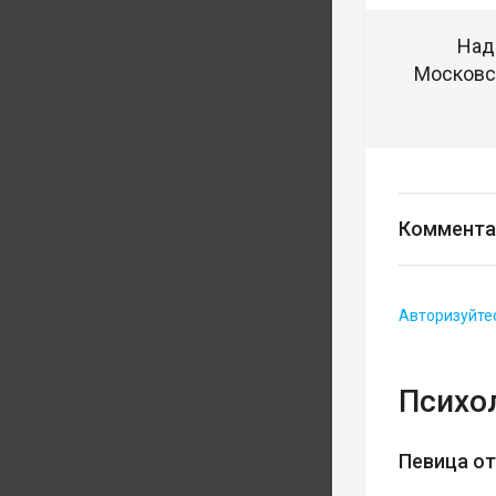
Над
Московск
Коммента
Авторизуйте
Психо
Певица о