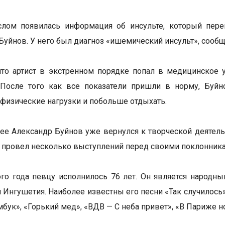
слом появилась информация об инсульте, который пере
Буйнов. У него был диагноз «ишемический инсульт», сооб
что артист в экстренном порядке попал в медицинское 
. После того как все показатели пришли в норму, Буй
 физические нагрузки и побольше отдыхать.
ее Александр Буйнов уже вернулся к творческой деятельн
и провел несколько выступлений перед своими поклонник
ого года певцу исполнилось 76 лет. Он является народн
 Ингушетия. Наиболее известны его песни «Так случилось»,
бук», «Горький мед», «ВДВ — С неба привет», «В Париже но