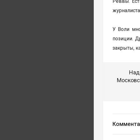
Реввы. Ест
журналиста
У Воли мно
позиции. Д
закрыты, к
Над
Московск
Коммента