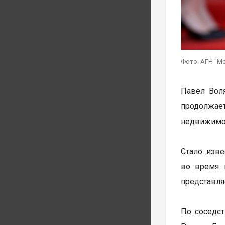
Фото: АГН "М
Павел Вол
продолжае
недвижимо
Стало изве
во время г
представля
По соседст