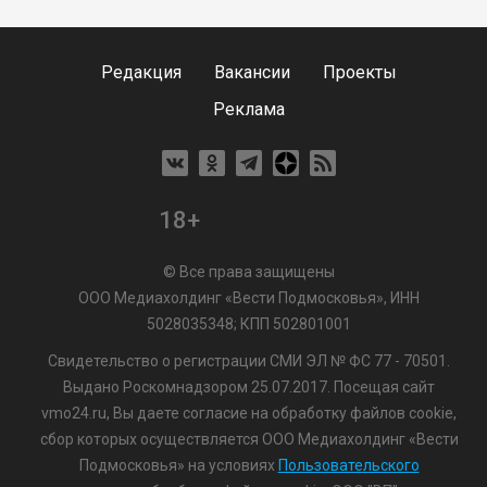
Редакция
Вакансии
Проекты
Реклама
18+
© Все права защищены
ООО Медиахолдинг «Вести Подмосковья», ИНН
5028035348; КПП 502801001
Свидетельство о регистрации СМИ ЭЛ № ФС 77 - 70501.
Выдано Роскомнадзором 25.07.2017. Посещая сайт
vmo24.ru, Вы даете согласие на обработку файлов cookie,
сбор которых осуществляется ООО Медиахолдинг «Вести
Подмосковья» на условиях
Пользовательского