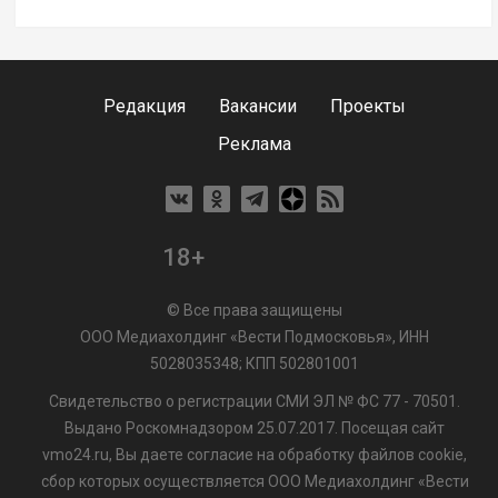
Редакция
Вакансии
Проекты
Реклама
18+
© Все права защищены
ООО Медиахолдинг «Вести Подмосковья», ИНН
5028035348; КПП 502801001
Свидетельство о регистрации СМИ ЭЛ № ФС 77 - 70501.
Выдано Роскомнадзором 25.07.2017. Посещая сайт
vmo24.ru, Вы даете согласие на обработку файлов cookie,
сбор которых осуществляется ООО Медиахолдинг «Вести