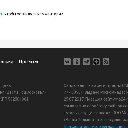
сь
чтобы оставлять комментарии
кансии
Проекты
щищены
Свидетельство о регистрации С
г «Вести Подмосковья»,
77 - 70501. Выдано Роскомнадзо
 КПП 502801001
25.07.2017. Посещая сайт vmo24.r
согласие на обработку файлов coo
которых осуществляется ООО Ме
«Вести Подмосковья» на условия
Пользовательского соглашения
о