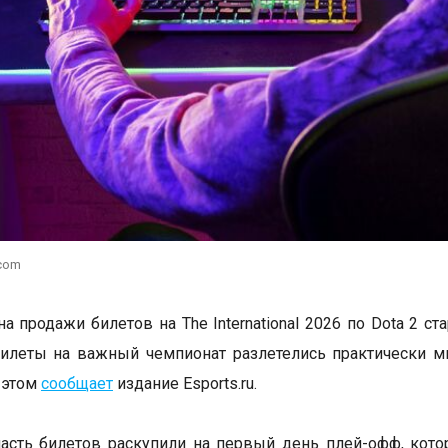
.com
а продажи билетов на The International 2026 по Dota 2 ст
илеты на важный чемпионат разлетелись практически м
 этом
сообщает
издание Esports.ru.
сть билетов раскупили на первый день плей-офф, кото