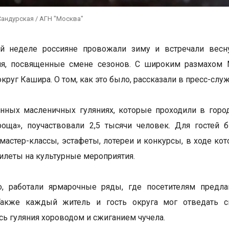
Сандурская / АГН "Москва"
й неделе россияне провожали зиму и встречали весну
ия, посвященные смене сезонов. С широким размахом 
округ Кашира. О том, как это было, рассказали в пресс-сл
нных масленичных гуляниях, которые проходили в горо
роща», поучаствовали 2,5 тысячи человек. Для гостей
мастер-классы, эстафеты, лотереи и конкурсы, в ходе к
билеты на культурные мероприятия.
о, работали ярмарочные ряды, где посетителям предла
Также каждый житель и гость округа мог отведать 
ь гуляния хороводом и сжиганием чучела.