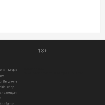
18+
/var/www/www-
МИ ЭЛ № ФС
root/data/www/vmo24.ru/template_footer.php
ром
u, Вы даете
kie, сбор
диахолдинг
х
бработки