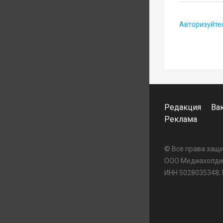
Авторизуйте
Редакция
Ва
Реклама
© Все права за
ООО Медиахолдин
ИНН 5028035348;