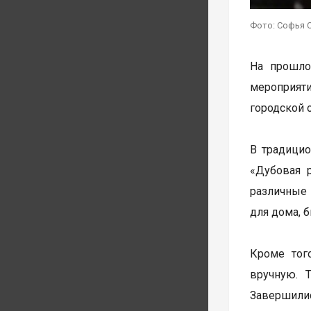
Фото: Софья 
На прошло
мероприят
городской 
В традицио
«Дубовая 
различные 
для дома, 
Кроме тог
вручную. 
Завершилис