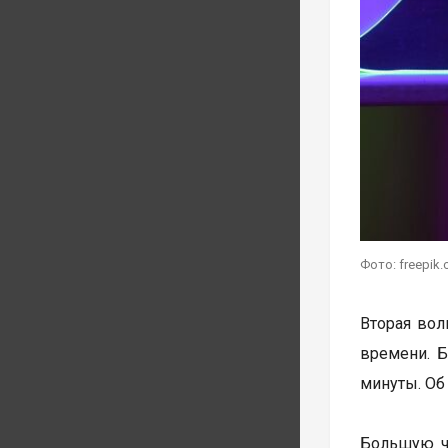
Фото: freepik
Вторая волн
времени. Б
минуты. Об
Большую ча