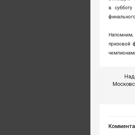
в субботу
финального
Напомним, 
призовой 
чемпионами
Над
Московск
Коммента