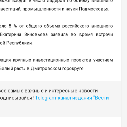
 также входит в число лидеров по объему внешнего
нвестиций, промышленности и науки Подмосковья.
оло 8 % от общего объема российского внешнего
Екатерина Зиновьева заявила во время встречи
ой Республики.
зация крупных инвестиционных проектов участием
«Белый раст» в Дмитровском горокруге.
 все самые важные и интересные новости
 подписывайся!
Telegram-канал издания "Вести