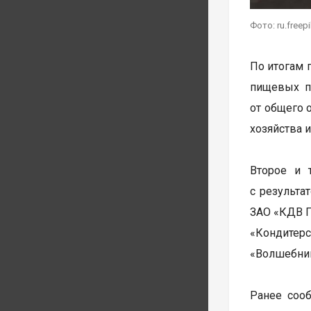
Фото: ru.freep
По итогам 
пищевых пр
от общего 
хозяйства 
Второе и 
с результа
ЗАО «КДВ П
«Кондитер
«Волшебни
Ранее сооб