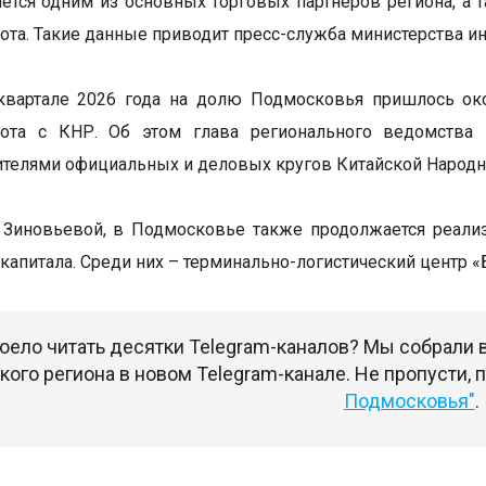
яется одним из основных торговых партнеров региона, а
ота. Такие данные приводит пресс-служба министерства и
квартале 2026 года на долю Подмосковья пришлось ок
рота с КНР. Об этом глава регионального ведомства 
ителями официальных и деловых кругов Китайской Народн
 Зиновьевой, в Подмосковье также продолжается реали
 капитала. Среди них – терминально-логистический центр 
оело читать десятки Telegram-каналов? Мы собрали
ого региона в новом Telegram-канале. Не пропусти,
Подмосковья"
.