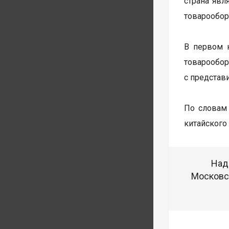
страна явл
товарообор
В первом 
товарообо
с представ
По словам
китайского
Над
Московск