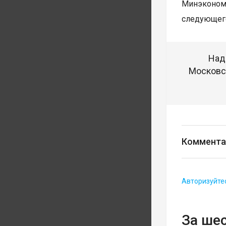
Минэкономр
следующег
Над
Московск
Коммента
Авторизуйте
За ше