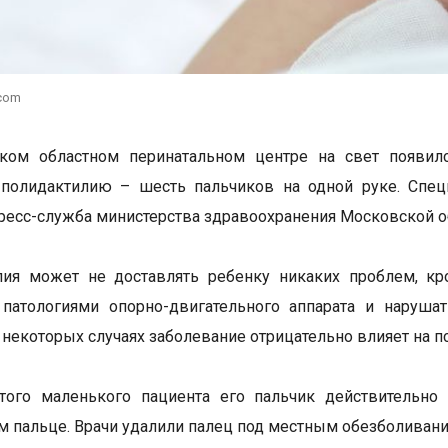
.com
ком областном перинатальном центре на свет появилс
полидактилию – шесть пальчиков на одной руке. Спец
ресс-служба министерства здравоохранения Московской о
лия может не доставлять ребенку никаких проблем, кр
 патологиями опорно-двигательного аппарата и наруша
В некоторых случаях заболевание отрицательно влияет на п
этого маленького пациента его пальчик действительно
м пальце. Врачи удалили палец под местным обезболивани