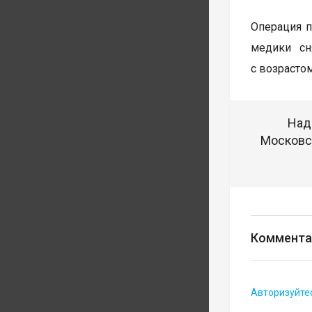
Операция 
медики сн
с возрасто
Над
Московск
Коммента
Авторизуйте