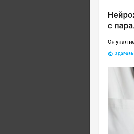
Нейро
с пар
Он упал н
ЗДОРОВЬ