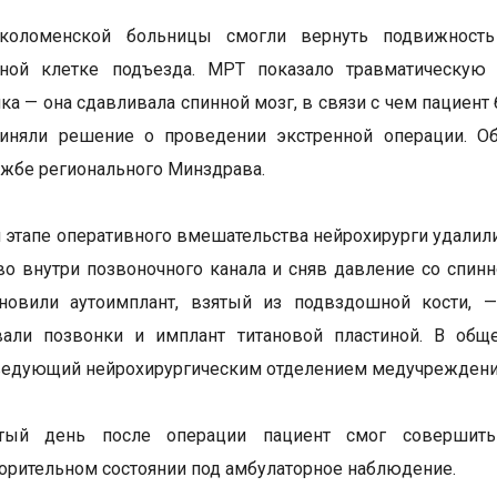
коломенской больницы смогли вернуть подвижность
чной клетке подъезда. МРТ показало травматическу
ка — она сдавливала спинной мозг, в связи с чем пациен
иняли решение о проведении экстренной операции. Об
ужбе регионального Минздрава.
 этапе оперативного вмешательства нейрохирурги удал
во внутри позвоночного канала и сняв давление со спин
ановили аутоимплант, взятый из подвздошной кости, —
вали позвонки и имплант титановой пластиной. В общ
ведующий нейрохирургическим отделением медучреждени
ртый день после операции пациент смог совершит
орительном состоянии под амбулаторное наблюдение.