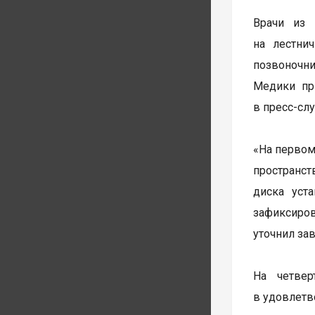
Врачи из 
на лестни
позвоночни
Медики пр
в пресс-сл
«На первом
пространст
диска уст
зафиксиро
уточнил за
На четве
в удовлетв