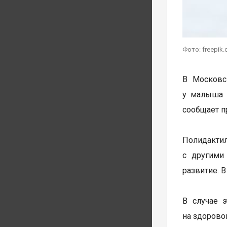
Фото: freepik
В Московс
у малыша 
сообщает п
Полидакти
с другими
развитие. 
В случае 
на здорово