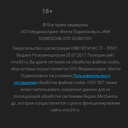
18+
© Все права защищены
ООО Медиахолдинг «Вести Подмосковья», ИНН
5028035348; КПП 502801001
Свидетельство о регистрации СМИ ЭЛ № ФС 77 - 70501.
Выдано Роскомнадзором 25.07.2017. Посещая сайт
vmo24.ru, Вы даете согласие на обработку файлов cookie,
сбор которых осуществляется ООО Медиахолдинг «Вести
Подмосковья» на условиях
Пользовательского
соглашения
обработки файлов cookie. ООО "ВП" также
может использовать указанные данные для их
последующей обработки системами Яндекс.Метрика и
др., которая осуществляется с целью функционирования
сайта vmo24.ru.
/var/www/www-root/data/www/vmo24.ru/template_footer.php