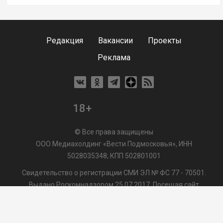
Редакция
Вакансии
Проекты
Реклама
18+
© Все права защищены
ООО Медиахолдинг «Вести Подмосковья», ИНН
5028035348; КПП 502801001
Свидетельство о регистрации СМИ ЭЛ № ФС 77 - 70501.
Выдано Роскомнадзором 25.07.2017. Посещая сайт
vmo24.ru, Вы даете согласие на обработку файлов cookie,
сбор которых осуществляется ООО Медиахолдинг «Вести
Подмосковья» на условиях
Пользовательского