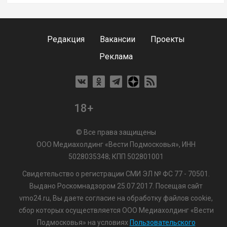
Редакция
Вакансии
Проекты
Реклама
18+
© Все права защищены
ООО Медиахолдинг «Вести Подмосковья», ИНН
5028035348; КПП 502801001
Свидетельство о регистрации СМИ ЭЛ № ФС 77 - 70501.
Выдано Роскомнадзором 25.07.2017. Посещая сайт
vmo24.ru, Вы даете согласие на обработку файлов cookie,
сбор которых осуществляется ООО Медиахолдинг «Вести
Подмосковья» на условиях
Пользовательского