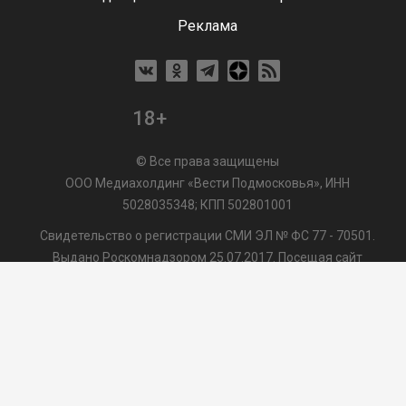
Реклама
18+
© Все права защищены
ООО Медиахолдинг «Вести Подмосковья», ИНН
5028035348; КПП 502801001
Свидетельство о регистрации СМИ ЭЛ № ФС 77 - 70501.
Выдано Роскомнадзором 25.07.2017. Посещая сайт
vmo24.ru, Вы даете согласие на обработку файлов cookie,
сбор которых осуществляется ООО Медиахолдинг «Вести
Подмосковья» на условиях
Пользовательского
соглашения
обработки файлов cookie. ООО "ВП" также
может использовать указанные данные для их
последующей обработки системами Яндекс.Метрика и