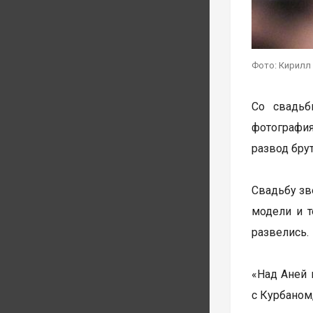
Фото: Кирилл
Со свадьб
фотография
развод бру
Свадьбу зв
модели и т
развелись.
«Над Аней 
с Курбаном