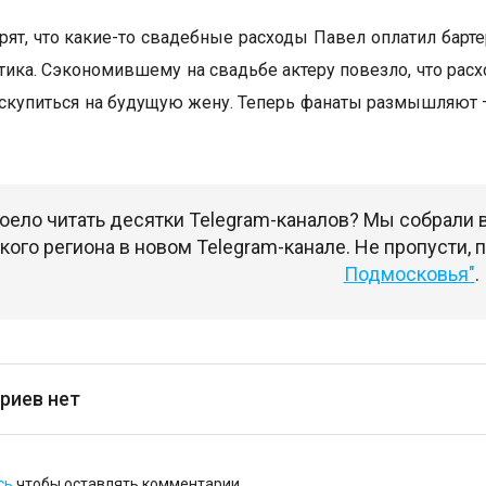
рят, что какие-то свадебные расходы Павел оплатил барте
ктика. Сэкономившему на свадьбе актеру повезло, что рас
 скупиться на будущую жену. Теперь фанаты размышляют 
оело читать десятки Telegram-каналов? Мы собрали
ого региона в новом Telegram-канале. Не пропусти,
Подмосковья"
.
риев нет
сь
чтобы оставлять комментарии