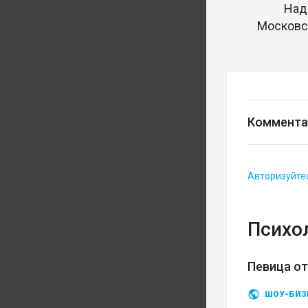
Над
Московск
Коммента
Авторизуйте
Психо
Певица о
ШОУ-БИЗ