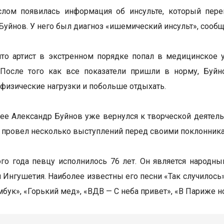
слом появилась информация об инсульте, который пере
Буйнов. У него был диагноз «ишемический инсульт», сооб
что артист в экстренном порядке попал в медицинское 
. После того как все показатели пришли в норму, Буй
 физические нагрузки и побольше отдыхать.
ее Александр Буйнов уже вернулся к творческой деятельн
и провел несколько выступлений перед своими поклонник
ого года певцу исполнилось 76 лет. Он является народн
 Ингушетия. Наиболее известны его песни «Так случилось»,
бук», «Горький мед», «ВДВ — С неба привет», «В Париже но