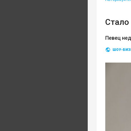
Стало 
Певец нед
ШОУ-БИЗ