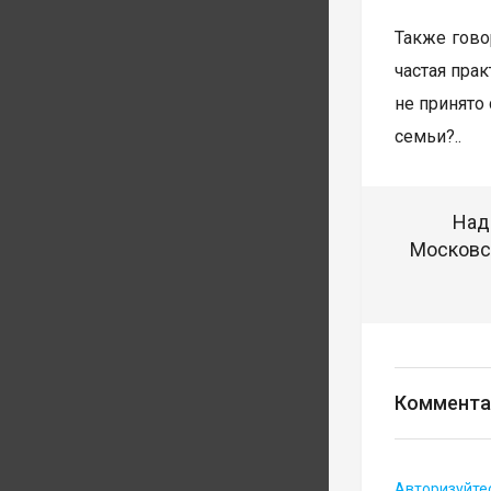
Также гово
частая пра
не принято
семьи?..
Над
Московск
Коммента
Авторизуйте