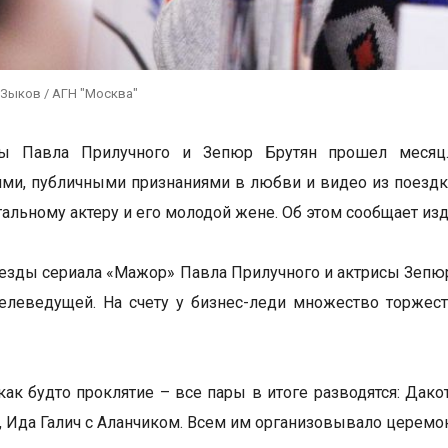
 Зыков / АГН "Москва"
ы Павла Прилучного и Зепюр Брутян прошел месяц.
ми, публичными признаниями в любви и видео из поездк
тальному актеру и его молодой жене. Об этом сообщает из
езды сериала «Мажор» Павла Прилучного и актрисы Зепюр
елеведущей. На счету у бизнес-леди множество торжес
как будто проклятие – все пары в итоге разводятся: Дак
, Ида Галич с Аланчиком. Всем им организовывало церемони