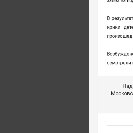
залез на п
В результа
крики дет
произошедш
Возбуждено
осмотрели 
Над
Московск