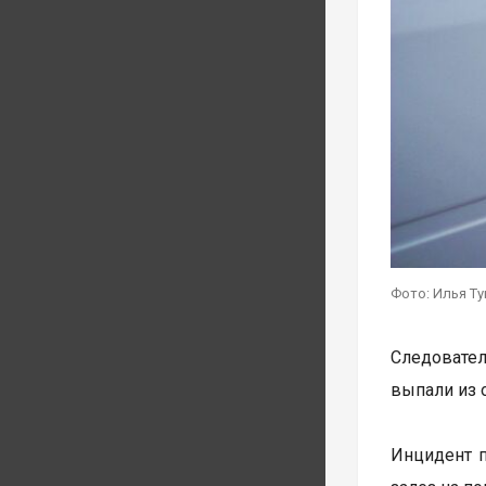
Фото: Илья Т
Следовател
выпали из 
Инцидент п