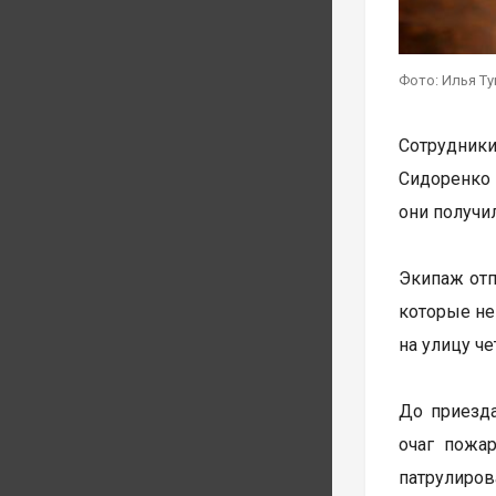
Фото: Илья Т
Сотрудник
Сидоренко
они получи
Экипаж отп
которые не
на улицу ч
До приезда
очаг пожа
патрулиров