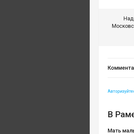
Над
Московск
Коммента
Авторизуйте
В Рам
Мать мал