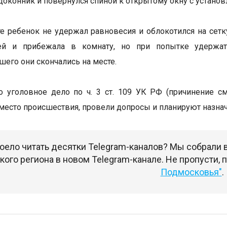
одоконник и повернулся спиной к открытому окну с установ
те ребенок не удержал равновесия и облокотился на сет
ей и прибежала в комнату, но при попытке удержат
его они скончались на месте.
 уголовное дело по ч. 3 ст. 109 УК РФ (причинение с
место происшествия, провели допросы и планируют назна
оело читать десятки Telegram-каналов? Мы собрали
ого региона в новом Telegram-канале. Не пропусти,
Подмосковья"
.