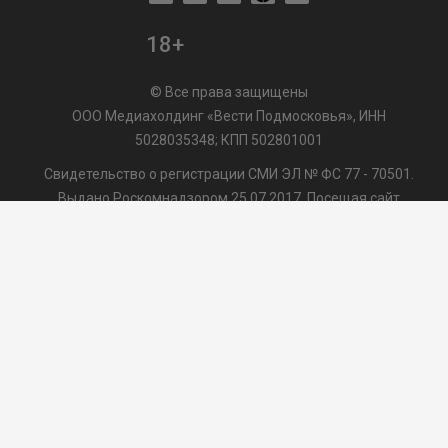
18+
© Все права защищены
ООО Медиахолдинг «Вести Подмосковья», ИНН
5028035348; КПП 502801001
Свидетельство о регистрации СМИ ЭЛ № ФС 77 - 70501.
Выдано Роскомнадзором 25.07.2017. Посещая сайт
vmo24.ru, Вы даете согласие на обработку файлов cookie,
сбор которых осуществляется ООО Медиахолдинг «Вести
Подмосковья» на условиях
Пользовательского
соглашения
обработки файлов cookie. ООО "ВП" также
может использовать указанные данные для их
последующей обработки системами Яндекс.Метрика и
др., которая осуществляется с целью функционирования
сайта vmo24.ru.
/var/www/www-root/data/www/vmo24.ru/template_footer.php