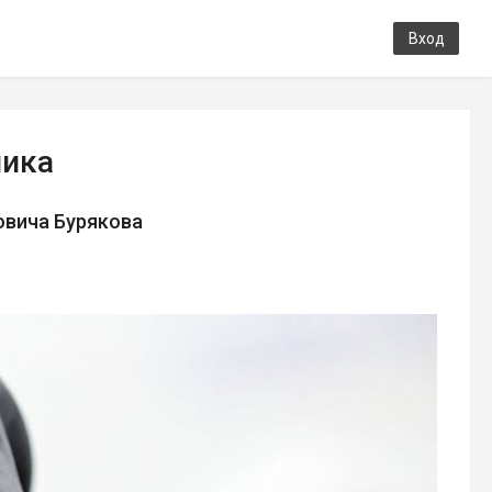
Вход
ника
овича Бурякова