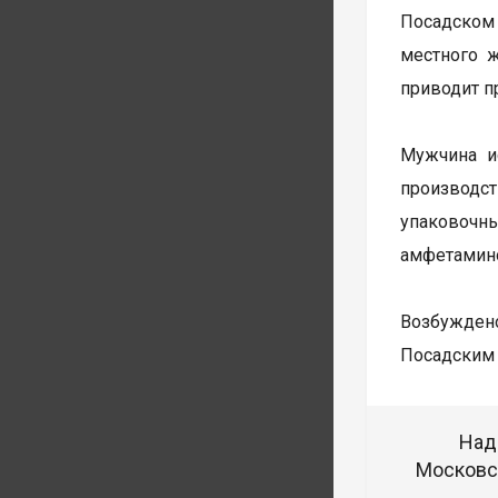
Посадском
местного 
приводит п
Мужчина и
производст
упаковочн
амфетамин
Возбуждено
Посадским 
Над
Московск