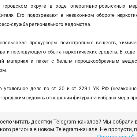
 городском округе в ходе оперативно-розыскных мер
жителя. Его подозревают в незаконном обороте наркот
ресс-служба регионального ведомства.
спользовал прекурсоры психотропных веществ, химиче
ва и последующего сбыта наркотических средств. В ходе
ый материал и пакет с белым порошкообразным веществ
ом.
 уголовное дело по ст. 30 и ст. 228.1 УК РФ (незаконн
городским судом в отношении фигуранта избрана мера пре
оело читать десятки Telegram-каналов? Мы собрали
ого региона в новом Telegram-канале. Не пропусти,
Подмосковья"
.