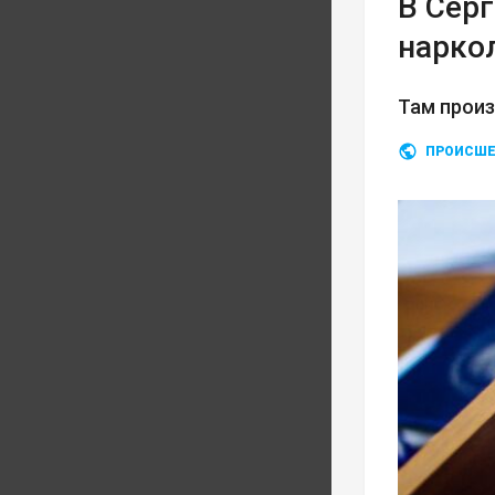
В Сер
нарко
Там прои
ПРОИСШЕ