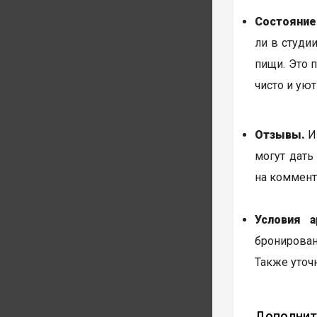
Состояние
ли в студи
пищи. Это 
чисто и уют
Отзывы.
Из
могут дать
на коммент
Условия а
бронирован
Также уточ
Дополнит