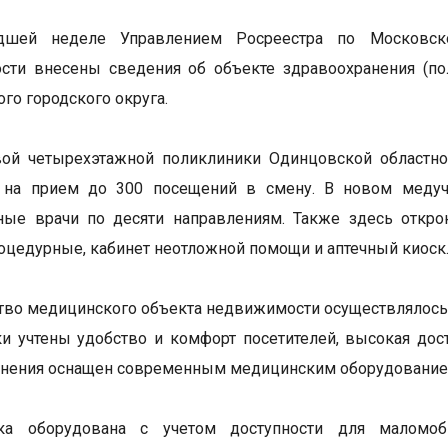
шей неделе Управлением Росреестра по Московско
сти внесены сведения об объекте здравоохранения (по
го городского округа.
вой четырехэтажной поликлиники Одинцовской областно
о на прием до 300 посещений в смену. В новом медуч
ые врачи по десяти направлениям. Также здесь открою
роцедурные, кабинет неотложной помощи и аптечный киоск
тво медицинского объекта недвижимости осуществлялось 
и учтены удобство и комфорт посетителей, высокая до
нения оснащен современным медицинским оборудованием 
ка оборудована с учетом доступности для маломоб