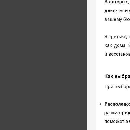
Во-вторых
длительных
вашему бю
В-третьих,
как дома. 
и восстанов
Как выбр
При выборе
Расположе
рассмотрит
поможет ва