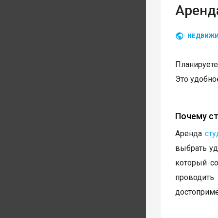
Аренда
НЕДВИЖ
Планируете
Это удобное
Почему ст
Аренда
сту
выбрать уд
который со
проводит
достоприме