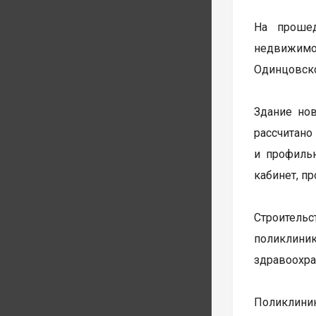
На прошед
недвижимо
Одинцовско
Здание но
рассчитан
и профильн
кабинет, п
Строительс
поликлиник
здравоохра
Поликлини