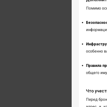
Помимо осн
Безопаснос
информацию
Инфрастру
особенно в
Правила п
общего иму
Что учест
Перед брон
адрес и к