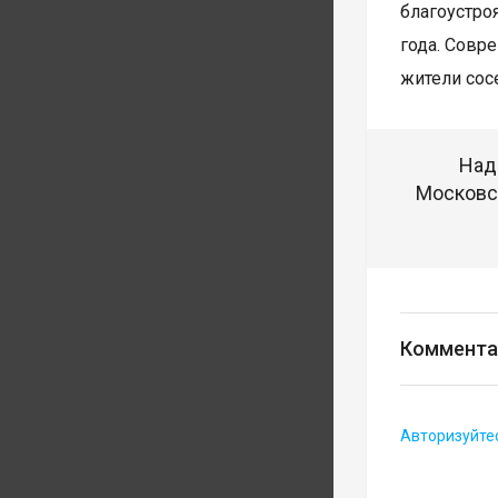
благоустро
года. Совр
жители сос
Над
Московск
Коммента
Авторизуйте